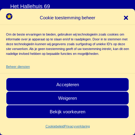
Het Hallehuis 69
3823 VH Amersfoort
Cookie toestemming beheer
T
033 465 72 06
M
06 20 26 94 61
Om de beste ervaringen te bieden, gebruiken wij technologieën zoals cookies om
info@
informatie over je apparaat op te slaan en/of te raadplegen. Door in te stemmen met
deze technologieën kunnen wij gegevens zoals surfgedrag of unieke ID's op deze
poppentheatercassiopeia.nl
site verwerken. Als je geen toestemming geeft of uw toestemming intrekt, kan dit een
nadelige invloed hebben op bepaalde functies en mogelijkheden.
Beheer diensten
Accepteren
Weigeren
© Copyright - Poppentheater Cassiopeia | Deze site is beschermd door
Bekijk voorkeuren
reCAPTCHA and the Google
Privacy Policy
en
Terms of Service
zijn van
toepassing.
Cookiebeleid
Privacyverklaring