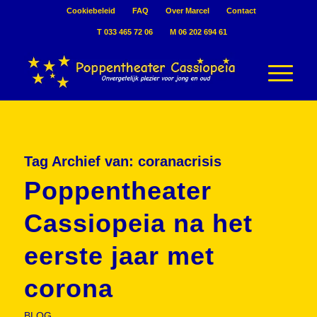
Cookiebeleid
FAQ
Over Marcel
Contact
T 033 465 72 06
M 06 202 694 61
Tag Archief van:
coranacrisis
Poppentheater
Cassiopeia na het
eerste jaar met
corona
BLOG