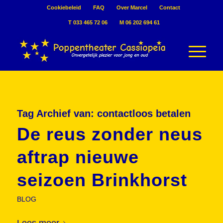
Cookiebeleid
FAQ
Over Marcel
Contact
T 033 465 72 06
M 06 202 694 61
Tag Archief van:
contactloos betalen
De reus zonder neus
aftrap nieuwe
seizoen Brinkhorst
BLOG
Lees meer