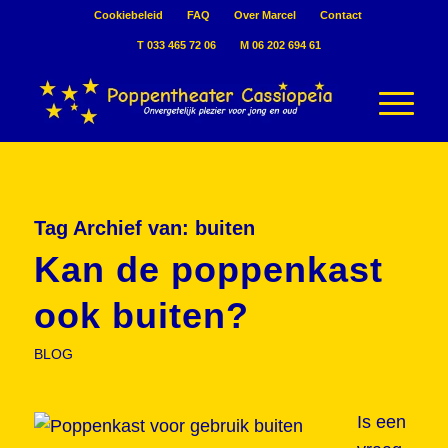
Cookiebeleid
FAQ
Over Marcel
Contact
T 033 465 72 06
M 06 202 694 61
Tag Archief van:
buiten
Kan de poppenkast
ook buiten?
BLOG
Is een