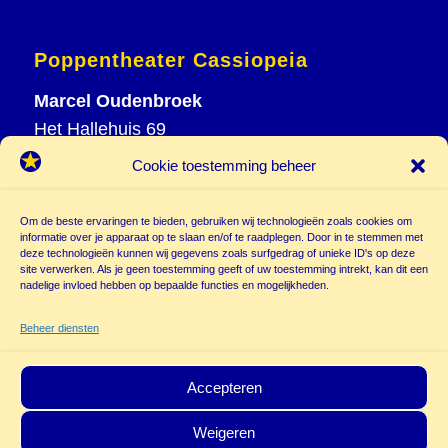
Poppentheater Cassiopeia
Marcel Oudenbroek
Het Hallehuis 69
3823 VH Amersfoort
Cookie toestemming beheer
T
033 465 72 06
M
06 20 26 94 61
Om de beste ervaringen te bieden, gebruiken wij technologieën zoals cookies om
info@
informatie over je apparaat op te slaan en/of te raadplegen. Door in te stemmen met
deze technologieën kunnen wij gegevens zoals surfgedrag of unieke ID's op deze
poppentheatercassiopeia.nl
site verwerken. Als je geen toestemming geeft of uw toestemming intrekt, kan dit een
nadelige invloed hebben op bepaalde functies en mogelijkheden.
Beheer diensten
Accepteren
Weigeren