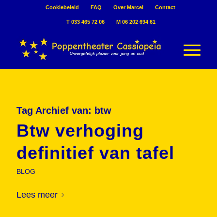
Cookiebeleid
FAQ
Over Marcel
Contact
T 033 465 72 06
M 06 202 694 61
Tag Archief van:
btw
Btw verhoging
definitief van tafel
BLOG
Lees meer