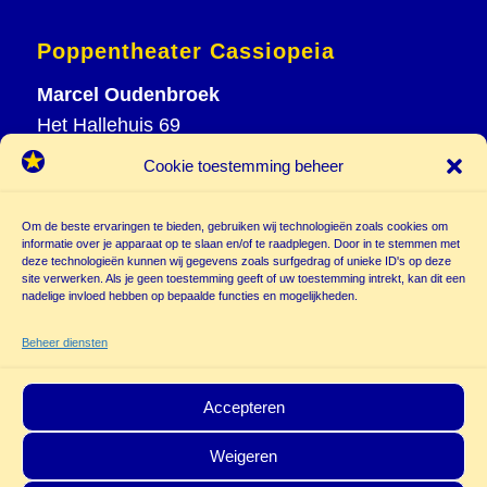
Poppentheater Cassiopeia
Marcel Oudenbroek
Het Hallehuis 69
3823 VH Amersfoort
Cookie toestemming beheer
T
033 465 72 06
M
06 20 26 94 61
Om de beste ervaringen te bieden, gebruiken wij technologieën zoals cookies om
info@
informatie over je apparaat op te slaan en/of te raadplegen. Door in te stemmen met
deze technologieën kunnen wij gegevens zoals surfgedrag of unieke ID's op deze
poppentheatercassiopeia.nl
site verwerken. Als je geen toestemming geeft of uw toestemming intrekt, kan dit een
nadelige invloed hebben op bepaalde functies en mogelijkheden.
Beheer diensten
Accepteren
Weigeren