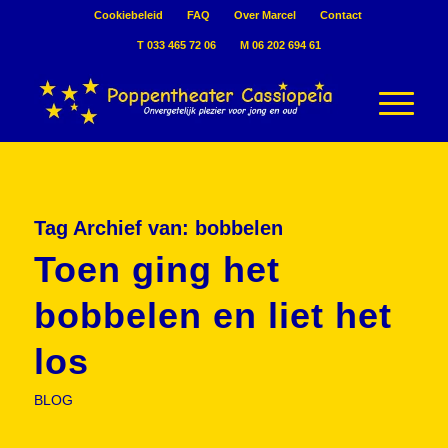
Cookiebeleid
FAQ
Over Marcel
Contact
T 033 465 72 06
M 06 202 694 61
Tag Archief van:
bobbelen
Toen ging het
bobbelen en liet het
los
BLOG