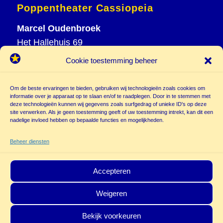
Poppentheater Cassiopeia
Marcel Oudenbroek
Het Hallehuis 69
3823 VH Amersfoort
Cookie toestemming beheer
T
033 465 72 06
M
06 20 26 94 61
Om de beste ervaringen te bieden, gebruiken wij technologieën zoals cookies om
informatie over je apparaat op te slaan en/of te raadplegen. Door in te stemmen met
info@
deze technologieën kunnen wij gegevens zoals surfgedrag of unieke ID's op deze
poppentheatercassiopeia.nl
site verwerken. Als je geen toestemming geeft of uw toestemming intrekt, kan dit een
nadelige invloed hebben op bepaalde functies en mogelijkheden.
Beheer diensten
Accepteren
Weigeren
© Copyright - Poppentheater Cassiopeia | Deze site is beschermd door
Bekijk voorkeuren