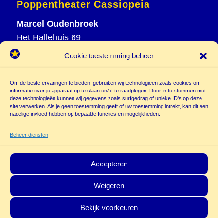
Poppentheater Cassiopeia
Marcel Oudenbroek
Het Hallehuis 69
3823 VH Amersfoort
Cookie toestemming beheer
T
033 465 72 06
M
06 20 26 94 61
Om de beste ervaringen te bieden, gebruiken wij technologieën zoals cookies om
info@
informatie over je apparaat op te slaan en/of te raadplegen. Door in te stemmen met
deze technologieën kunnen wij gegevens zoals surfgedrag of unieke ID's op deze
poppentheatercassiopeia.nl
site verwerken. Als je geen toestemming geeft of uw toestemming intrekt, kan dit een
nadelige invloed hebben op bepaalde functies en mogelijkheden.
Beheer diensten
Accepteren
Weigeren
© Copyright - Poppentheater Cassiopeia | Deze site is beschermd door
Bekijk voorkeuren
reCAPTCHA and the Google
Privacy Policy
en
Terms of Service
zijn van