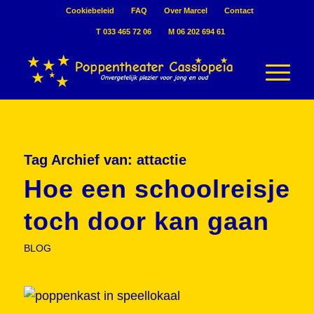
Cookiebeleid
FAQ
Over Marcel
Contact
T 033 465 72 06
M 06 202 694 61
Tag Archief van:
attactie
Hoe een schoolreisje
toch door kan gaan
BLOG