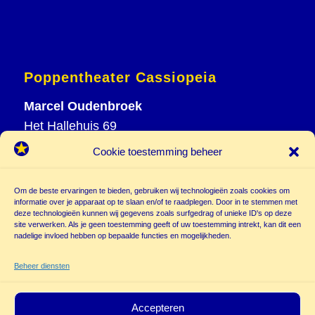
Poppentheater Cassiopeia
Marcel Oudenbroek
Het Hallehuis 69
3823 VH Amersfoort
Cookie toestemming beheer
T
033 465 72 06
M
06 20 26 94 61
Om de beste ervaringen te bieden, gebruiken wij technologieën zoals cookies om
informatie over je apparaat op te slaan en/of te raadplegen. Door in te stemmen met
info@
deze technologieën kunnen wij gegevens zoals surfgedrag of unieke ID's op deze
poppentheatercassiopeia.nl
site verwerken. Als je geen toestemming geeft of uw toestemming intrekt, kan dit een
nadelige invloed hebben op bepaalde functies en mogelijkheden.
Beheer diensten
Accepteren