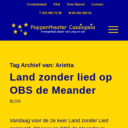
Cookiebeleid
FAQ
Over Marcel
Contact
T 033 465 72 06
M 06 202 694 61
Tag Archief van:
Arietta
Land zonder lied op
OBS de Meander
BLOG
Vandaag voor de 2e keer Land zonder Lied