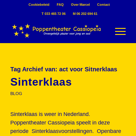
Cookiebeleid
FAQ
Over Marcel
Contact
T 033 465 72 06
M 06 202 694 61
Tag Archief van:
act voor Sitnerklaas
Sinterklaas
BLOG
Sinterklaas is weer in Nederland.
Poppentheater Cassiopeia speelt in deze
periode Sinterklaasvoorstellingen. Openbare