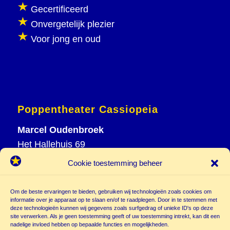
Gecertificeerd
Onvergetelijk plezier
Voor jong en oud
Poppentheater Cassiopeia
Marcel Oudenbroek
Het Hallehuis 69
3823 VH Amersfoort
Cookie toestemming beheer
T
033 465 72 06
M
06 20 26 94 61
Om de beste ervaringen te bieden, gebruiken wij technologieën zoals cookies om
informatie over je apparaat op te slaan en/of te raadplegen. Door in te stemmen met
info@
deze technologieën kunnen wij gegevens zoals surfgedrag of unieke ID's op deze
poppentheatercassiopeia.nl
site verwerken. Als je geen toestemming geeft of uw toestemming intrekt, kan dit een
nadelige invloed hebben op bepaalde functies en mogelijkheden.