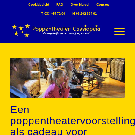
Cookiebeleid
FAQ
Over Marcel
Contact
T 033 465 72 06
M 06 202 694 61
Een
poppentheatervoorstellin
als cadeau voor