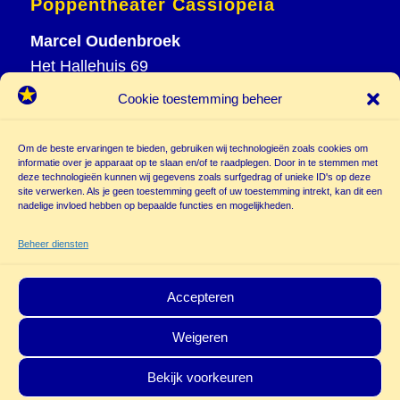
Poppentheater Cassiopeia
Marcel Oudenbroek
Het Hallehuis 69
3823 VH Amersfoort
Cookie toestemming beheer
T
033 465 72 06
M
06 20 26 94 61
Om de beste ervaringen te bieden, gebruiken wij technologieën zoals cookies om
informatie over je apparaat op te slaan en/of te raadplegen. Door in te stemmen met
info@
deze technologieën kunnen wij gegevens zoals surfgedrag of unieke ID's op deze
poppentheatercassiopeia.nl
site verwerken. Als je geen toestemming geeft of uw toestemming intrekt, kan dit een
nadelige invloed hebben op bepaalde functies en mogelijkheden.
Beheer diensten
Accepteren
Weigeren
© Copyright - Poppentheater Cassiopeia | Deze site is beschermd door
Bekijk voorkeuren
reCAPTCHA and the Google
Privacy Policy
en
Terms of Service
zijn van