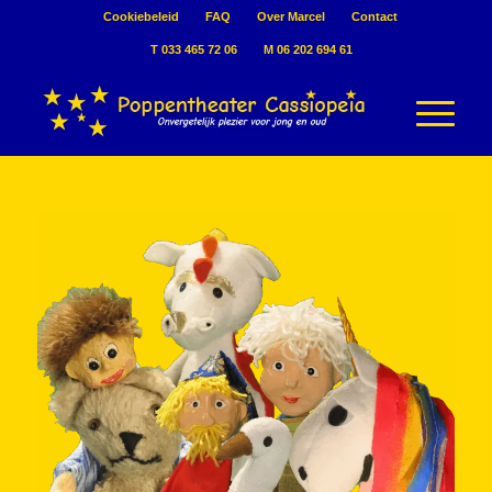
Cookiebeleid
FAQ
Over Marcel
Contact
T 033 465 72 06
M 06 202 694 61