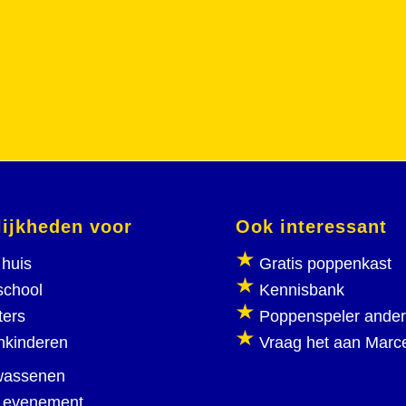
ijkheden voor
Ook interessant
huis
Gratis poppenkast
school
Kennisbank
ters
Poppenspeler ande
nkinderen
Vraag het aan Marc
wassenen
 evenement