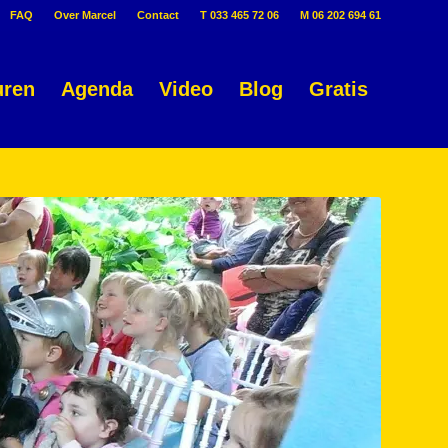
FAQ
Over Marcel
Contact
T 033 465 72 06
M 06 202 694 61
uren
Agenda
Video
Blog
Gratis