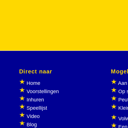
Direct naar
Mogel
Home
Aan 
Voorstellingen
Op 
Inhuren
Peu
Speellijst
Klei
Video
Vol
Blog
Een