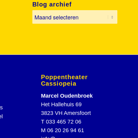
Blog archief
Poppentheater
Cassiopeia
Marcel Oudenbroek
Het Hallehuis 69
rs
3823 VH Amersfoort
el
T
033 465 72 06
M
06 20 26 94 61