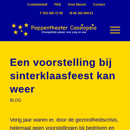
Cookiebeleid
FAQ
Over Marcel
Contact
T 033 465 72 06
M 06 202 694 61
Een voorstelling bij
sinterklaasfeest kan
weer
BLOG
Vorig jaar waren er, door de gezondheidscrisis,
helemaal geen voorstellingen bij bedrijven en