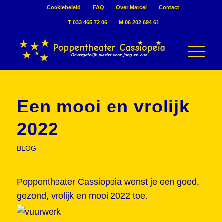
Cookiebeleid
FAQ
Over Marcel
Contact
T 033 465 72 06
M 06 202 694 61
Een mooi en vrolijk
2022
BLOG
Poppentheater Cassiopeia wenst je een goed,
gezond, vrolijk en mooi 2022 toe.