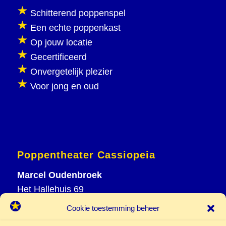
Schitterend poppenspel
Een echte poppenkast
Op jouw locatie
Gecertificeerd
Onvergetelijk plezier
Voor jong en oud
Poppentheater Cassiopeia
Marcel Oudenbroek
Het Hallehuis 69
3823 VH Amersfoort
Cookie toestemming beheer
T
033 465 72 06