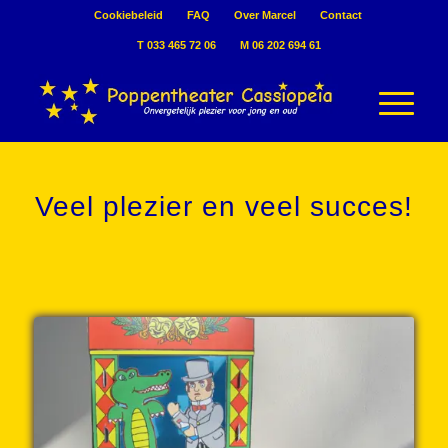
Cookiebeleid
FAQ
Over Marcel
Contact
T 033 465 72 06
M 06 202 694 61
Veel plezier en veel succes!