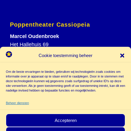
Poppentheater Cassiopeia
Marcel Oudenbroek
Het Hallehuis 69
3823 VH Amersfoort
Cookie toestemming beheer
T
033 465 72 06
M
06 20 26 94 61
Om de beste ervaringen te bieden, gebruiken wij technologieën zoals cookies om
info@
informatie over je apparaat op te slaan en/of te raadplegen. Door in te stemmen met
deze technologieën kunnen wij gegevens zoals surfgedrag of unieke ID's op deze
poppentheatercassiopeia.nl
site verwerken. Als je geen toestemming geeft of uw toestemming intrekt, kan dit een
nadelige invloed hebben op bepaalde functies en mogelijkheden.
Beheer diensten
Accepteren