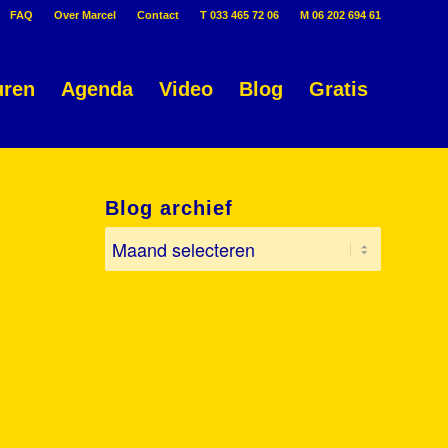
FAQ
Over Marcel
Contact
T 033 465 72 06
M 06 202 694 61
uren
Agenda
Video
Blog
Gratis
Blog archief