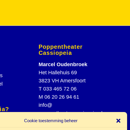
Poppentheater
Cassiopeia
Marcel Oudenbroek
Het Hallehuis 69
rs
3823 VH Amersfoort
el
T
033 465 72 06
M
06 20 26 94 61
info@
ia?
poppentheatercassiopeia.nl
spel
Cookie toestemming beheer
st