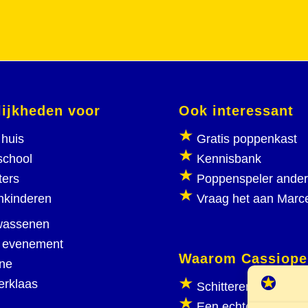
ijkheden voor
Ook interessant
huis
Gratis poppenkast
school
Kennisbank
ters
Poppenspeler ande
nkinderen
Vraag het aan Marc
wassenen
 evenement
Waarom Cassiope
ine
erklaas
Schitterend poppen
Een echte poppenka