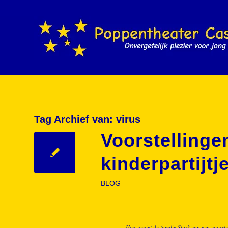
Tag Archief van:
virus
Voorstellinge
kinderpartijt
BLOG
Hier geniet de familie Stork van een voorste