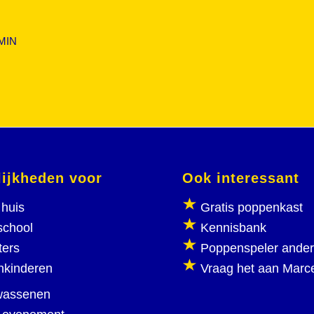
MIN
ijkheden voor
Ook interessant
huis
Gratis poppenkast
school
Kennisbank
ters
Poppenspeler ande
nkinderen
Vraag het aan Marc
wassenen