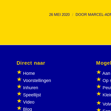
/
26 MEI 2020
DOOR
MARCEL-AD
Direct naar
Mogel
Home
Aan 
Voorstellingen
Op 
Inhuren
Peu
Speellijst
Klei
Video
Vol
Blog