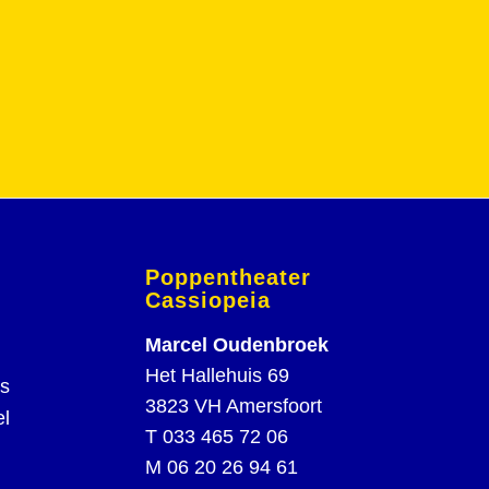
Poppentheater
Cassiopeia
Marcel Oudenbroek
Het Hallehuis 69
rs
3823 VH Amersfoort
el
T
033 465 72 06
M
06 20 26 94 61