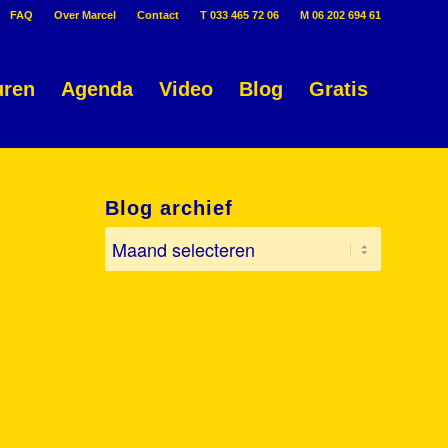
FAQ
Over Marcel
Contact
T 033 465 72 06
M 06 202 694 61
uren
Agenda
Video
Blog
Gratis
Blog archief