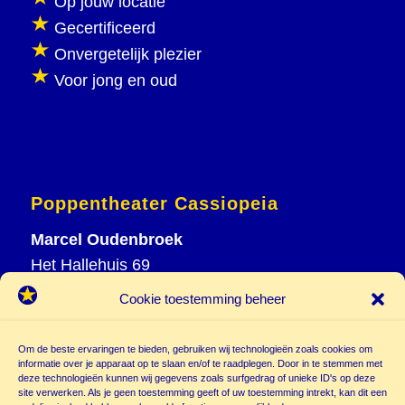
Op jouw locatie
Gecertificeerd
Onvergetelijk plezier
Voor jong en oud
Poppentheater Cassiopeia
Marcel Oudenbroek
Het Hallehuis 69
3823 VH Amersfoort
Cookie toestemming beheer
T
033 465 72 06
M
06 20 26 94 61
Om de beste ervaringen te bieden, gebruiken wij technologieën zoals cookies om
info@
informatie over je apparaat op te slaan en/of te raadplegen. Door in te stemmen met
deze technologieën kunnen wij gegevens zoals surfgedrag of unieke ID's op deze
poppentheatercassiopeia.nl
site verwerken. Als je geen toestemming geeft of uw toestemming intrekt, kan dit een