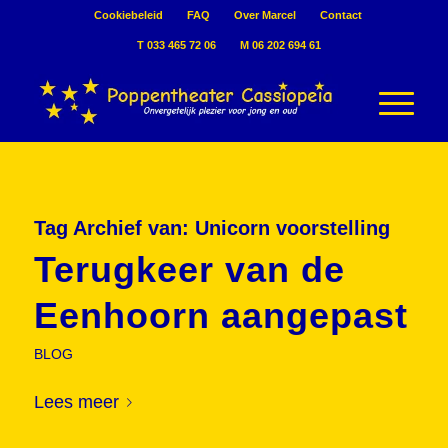
Cookiebeleid
FAQ
Over Marcel
Contact
T 033 465 72 06
M 06 202 694 61
Tag Archief van:
Unicorn voorstelling
Terugkeer van de
Eenhoorn aangepast
BLOG
Lees meer