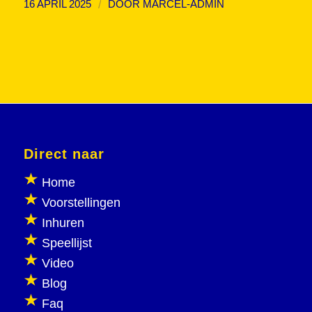
/
16 APRIL 2025
DOOR
MARCEL-ADMIN
Direct naar
Home
Voorstellingen
Inhuren
Speellijst
Video
Blog
Faq