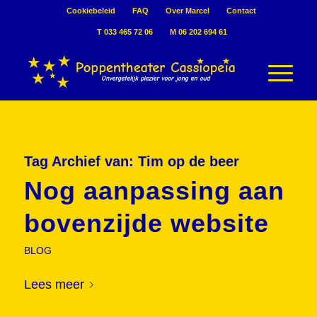
Cookiebeleid
FAQ
Over Marcel
Contact
T 033 465 72 06
M 06 202 694 61
Tag Archief van:
Tim op de beer
Nog aanpassing aan
bovenzijde website
BLOG
Lees meer