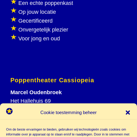
Een echte poppenkast
Op jouw locatie
Gecertificeerd
Onvergetelijk plezier
Voor jong en oud
Poppentheater Cassiopeia
Marcel Oudenbroek
Het Hallehuis 69
3823 VH Amersfoort
Cookie toestemming beheer
T
033 465 72 06
M
06 20 26 94 61
Om de beste ervaringen te bieden, gebruiken wij technologieën zoals cookies om
info@
informatie over je apparaat op te slaan en/of te raadplegen. Door in te stemmen met