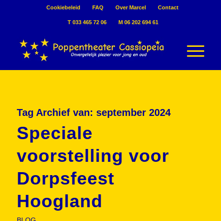
Cookiebeleid
FAQ
Over Marcel
Contact
T 033 465 72 06
M 06 202 694 61
Tag Archief van:
september 2024
Speciale
voorstelling voor
Dorpsfeest
Hoogland
BLOG