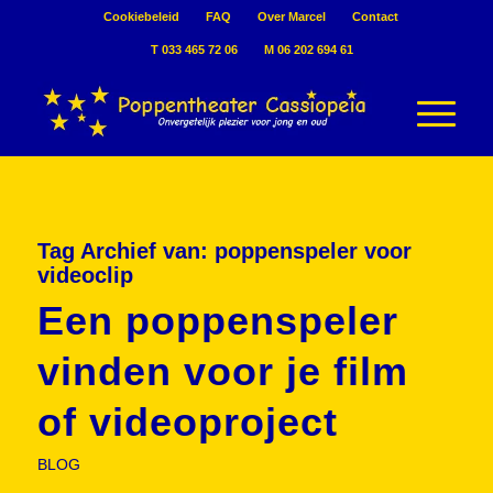
Cookiebeleid
FAQ
Over Marcel
Contact
T 033 465 72 06
M 06 202 694 61
Tag Archief van:
poppenspeler voor
videoclip
Een poppenspeler
vinden voor je film
of videoproject
BLOG