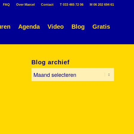
FAQ
Over Marcel
Contact
T 033 465 72 06
M 06 202 694 61
uren
Agenda
Video
Blog
Gratis
Blog archief