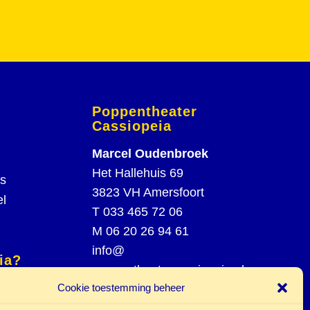
Poppentheater
Cassiopeia
Marcel Oudenbroek
Het Hallehuis 69
rs
3823 VH Amersfoort
el
T
033 465 72 06
M
06 20 26 94 61
info@
ia?
poppentheatercassiopeia.nl
spel
Cookie toestemming beheer
st