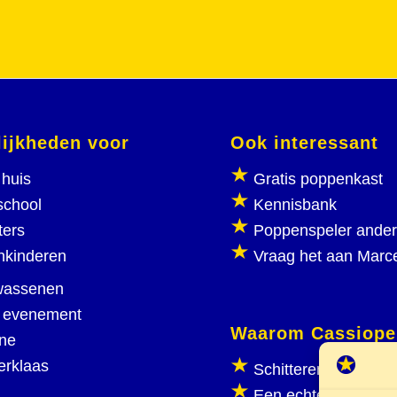
ijkheden voor
Ook interessant
huis
Gratis poppenkast
school
Kennisbank
ters
Poppenspeler ande
nkinderen
Vraag het aan Marc
wassenen
 evenement
Waarom Cassiope
ine
erklaas
Schitterend poppen
Een echte poppenka