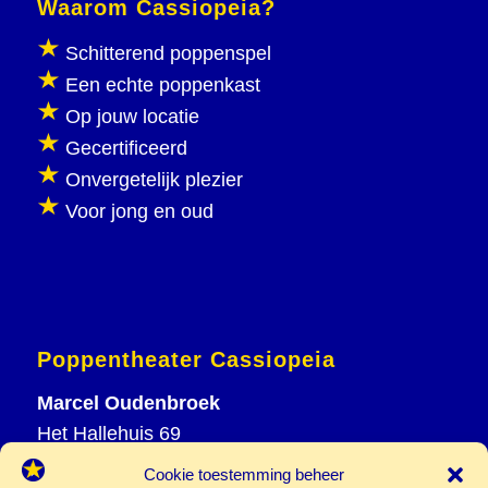
Waarom Cassiopeia?
Schitterend poppenspel
Een echte poppenkast
Op jouw locatie
Gecertificeerd
Onvergetelijk plezier
Voor jong en oud
Poppentheater Cassiopeia
Marcel Oudenbroek
Het Hallehuis 69
3823 VH Amersfoort
Cookie toestemming beheer