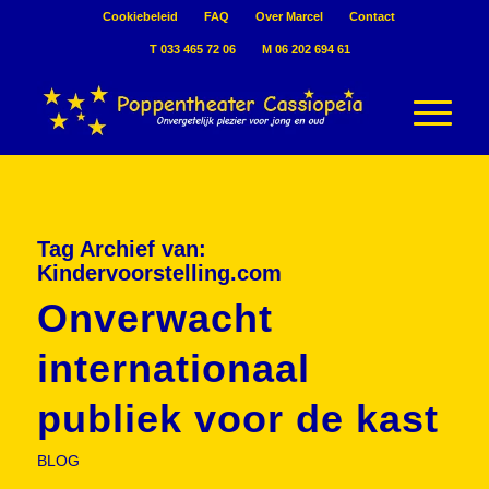
Cookiebeleid
FAQ
Over Marcel
Contact
T 033 465 72 06
M 06 202 694 61
Tag Archief van:
Kindervoorstelling.com
Onverwacht
internationaal
publiek voor de kast
BLOG