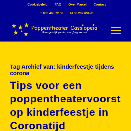
Cookiebeleid
FAQ
Over Marcel
Contact
T 033 465 72 06
M 06 202 694 61
Tag Archief van:
kinderfeestje tijdens
corona
Tips voor een
poppentheatervoorstel
op kinderfeestje in
Coronatijd