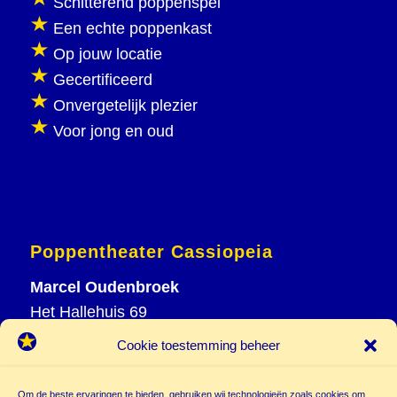
Schitterend poppenspel
Een echte poppenkast
Op jouw locatie
Gecertificeerd
Onvergetelijk plezier
Voor jong en oud
Poppentheater Cassiopeia
Marcel Oudenbroek
Het Hallehuis 69
3823 VH Amersfoort
Cookie toestemming beheer
T
033 465 72 06
M
06 20 26 94 61
Om de beste ervaringen te bieden, gebruiken wij technologieën zoals cookies om