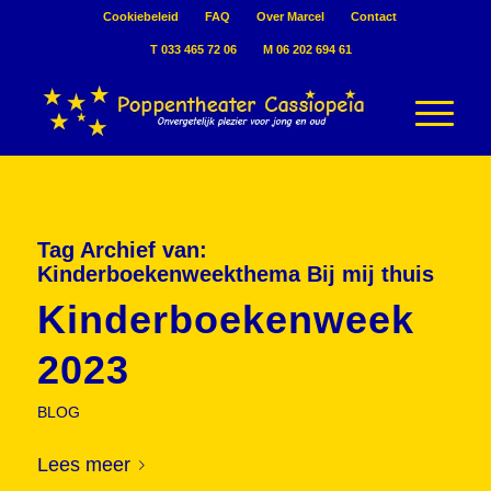
Cookiebeleid
FAQ
Over Marcel
Contact
T 033 465 72 06
M 06 202 694 61
Tag Archief van:
Kinderboekenweekthema Bij mij thuis
Kinderboekenweek
2023
BLOG
Lees meer