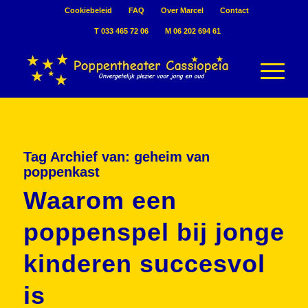
Cookiebeleid
FAQ
Over Marcel
Contact
T 033 465 72 06
M 06 202 694 61
Tag Archief van:
geheim van
poppenkast
Waarom een
poppenspel bij jonge
kinderen succesvol
is