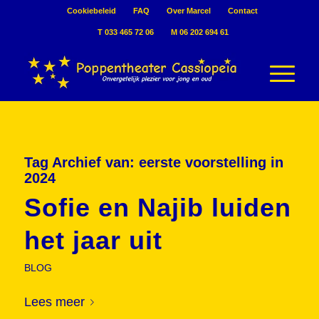
Cookiebeleid
FAQ
Over Marcel
Contact
T 033 465 72 06
M 06 202 694 61
Tag Archief van:
eerste voorstelling in
2024
Sofie en Najib luiden
het jaar uit
BLOG
Lees meer