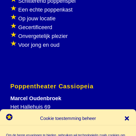
Schitterend poppenspel
Een echte poppenkast
Op jouw locatie
Gecertificeerd
Onvergetelijk plezier
Voor jong en oud
Poppentheater Cassiopeia
Marcel Oudenbroek
Het Hallehuis 69
3823 VH Amersfoort
Cookie toestemming beheer
T
033 465 72 06
M
06 20 26 94 61
Om de beste ervaringen te bieden, gebruiken wij technologieën zoals cookies om