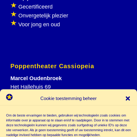
Gecertificeerd
Onvergetelijk plezier
Voor jong en oud
Poppentheater Cassiopeia
Marcel Oudenbroek
Het Hallehuis 69
3823 VH Amersfoort
Cookie toestemming beheer
T
033 465 72 06
M
06 20 26 94 61
Om de beste ervaringen te bieden, gebruiken wij technologieën zoals cookies om
info@
informatie over je apparaat op te slaan en/of te raadplegen. Door in te stemmen met
deze technologieën kunnen wij gegevens zoals surfgedrag of unieke ID's op deze
poppentheatercassiopeia.nl
site verwerken. Als je geen toestemming geeft of uw toestemming intrekt, kan dit een
nadelige invloed hebben op bepaalde functies en mogelijkheden.