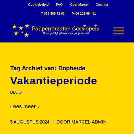
Cookiebeleid
FAQ
Over Marcel
Contact
T 033 465 72 06
M 06 202 694 61
Tag Archief van:
Dopheide
Vakantieperiode
BLOG
Lees meer
/
5 AUGUSTUS 2024
DOOR
MARCEL-ADMIN