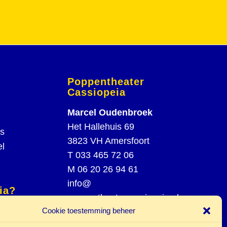
Poppentheater
Cassiopeia
Marcel Oudenbroek
Het Hallehuis 69
rs
3823 VH Amersfoort
el
T
033 465 72 06
M
06 20 26 94 61
info@
ia?
poppentheatercassiopeia.nl
spel
Cookie toestemming beheer
st