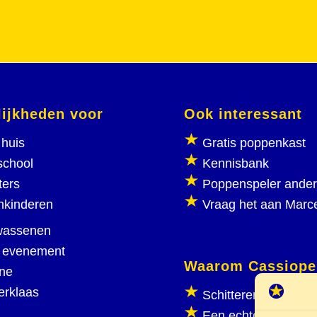
ijkheden voor
Ook interessant
huis
Gratis poppenkast
school
Kennisbank
ters
Poppenspeler ande
nkinderen
Vraag het aan Marc
wassenen
 evenement
Waarom Cassiope
ine
erklaas
Schitterend poppen
Een echte poppenka