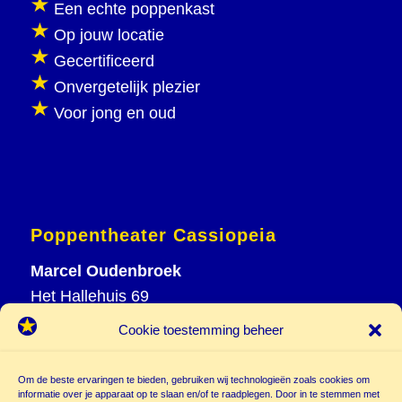
Een echte poppenkast
Op jouw locatie
Gecertificeerd
Onvergetelijk plezier
Voor jong en oud
Poppentheater Cassiopeia
Marcel Oudenbroek
Het Hallehuis 69
3823 VH Amersfoort
Cookie toestemming beheer
T
033 465 72 06
M
06 20 26 94 61
Om de beste ervaringen te bieden, gebruiken wij technologieën zoals cookies om
info@
informatie over je apparaat op te slaan en/of te raadplegen. Door in te stemmen met