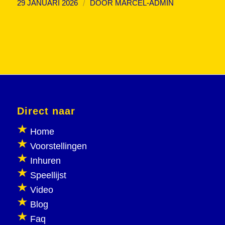
/
29 JANUARI 2026
DOOR
MARCEL-ADMIN
Direct naar
Home
Voorstellingen
Inhuren
Speellijst
Video
Blog
Faq