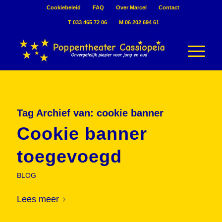
Cookiebeleid
FAQ
Over Marcel
Contact
T 033 465 72 06
M 06 202 694 61
Tag Archief van:
cookie banner
Cookie banner
toegevoegd
BLOG
Lees meer