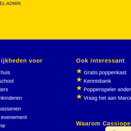
EL-ADMIN
ijkheden voor
Ook interessant
huis
Gratis poppenkast
school
Kennisbank
ters
Poppenspeler ande
nkinderen
Vraag het aan Marc
wassenen
 evenement
Waarom Cassiope
ine