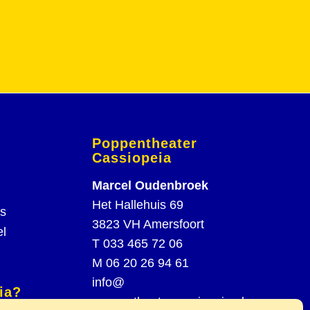
Poppentheater
Cassiopeia
Marcel Oudenbroek
Het Hallehuis 69
rs
3823 VH Amersfoort
el
T
033 465 72 06
M
06 20 26 94 61
info@
ia?
poppentheatercassiopeia.nl