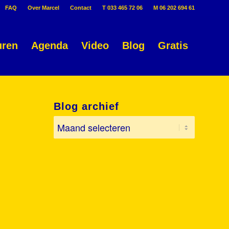
FAQ
Over Marcel
Contact
T 033 465 72 06
M 06 202 694 61
uren
Agenda
Video
Blog
Gratis
Blog archief