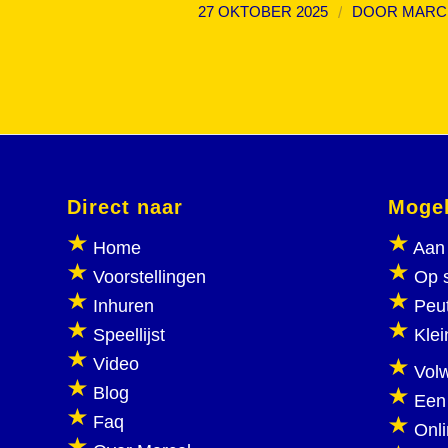
/
27 OKTOBER 2025
DOOR
MARC
Direct naar
Mogel
Home
Aan 
Voorstellingen
Op 
Inhuren
Peu
Speellijst
Klei
Video
Vol
Blog
Een
Faq
Onl