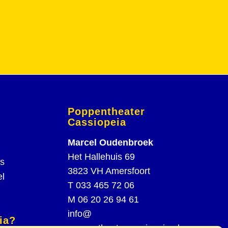
Poppentheater
Cassiopeia
Marcel Oudenbroek
Het Hallehuis 69
rs
3823 VH Amersfoort
el
T
033 465 72 06
M
06 20 26 94 61
info@
ia?
poppentheatercassiopeia.nl