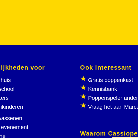
ijkheden voor
Ook interessant
huis
Gratis poppenkast
school
Kennisbank
ters
Poppenspeler ande
nkinderen
Vraag het aan Marc
wassenen
 evenement
Waarom Cassiope
ine