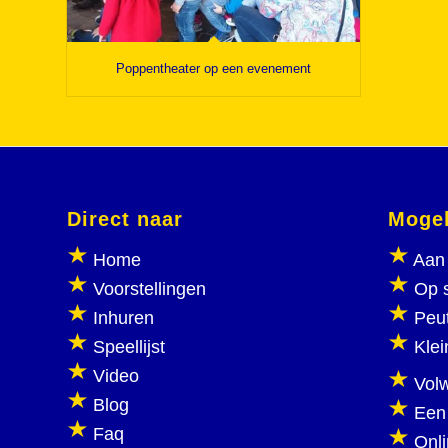
Poppentheater op een evenement
Direct naar
Mogel
Home
Aan 
Voorstellingen
Op 
Inhuren
Peu
Speellijst
Klei
Video
Vol
Blog
Een
Faq
Onl