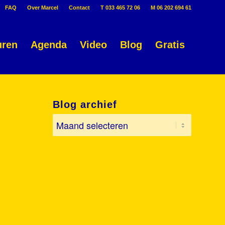
FAQ
Over Marcel
Contact
T 033 465 72 06
M 06 202 694 61
uren
Agenda
Video
Blog
Gratis
Blog archief