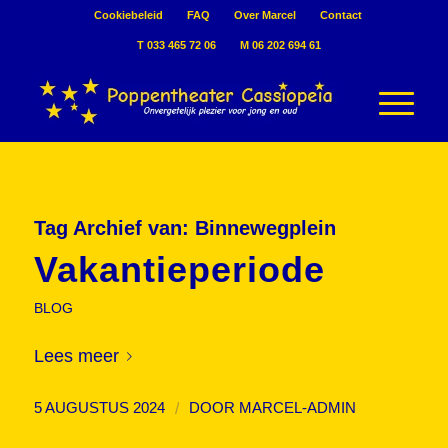
Cookiebeleid
FAQ
Over Marcel
Contact
T 033 465 72 06
M 06 202 694 61
Tag Archief van:
Binnewegplein
Vakantieperiode
BLOG
Lees meer
/
5 AUGUSTUS 2024
DOOR
MARCEL-ADMIN