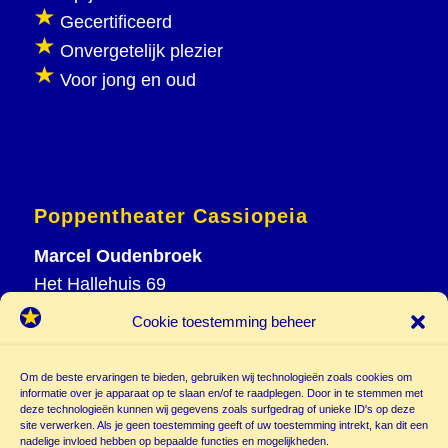
Gecertificeerd
Onvergetelijk plezier
Voor jong en oud
Poppentheater Cassiopeia
Marcel Oudenbroek
Het Hallehuis 69
3823 VH Amersfoort
Cookie toestemming beheer
T
033 465 72 06
M
06 20 26 94 61
Om de beste ervaringen te bieden, gebruiken wij technologieën zoals cookies om
info@
informatie over je apparaat op te slaan en/of te raadplegen. Door in te stemmen met
deze technologieën kunnen wij gegevens zoals surfgedrag of unieke ID's op deze
poppentheatercassiopeia.nl
site verwerken. Als je geen toestemming geeft of uw toestemming intrekt, kan dit een
nadelige invloed hebben op bepaalde functies en mogelijkheden.