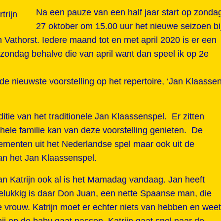
Na een pauze van een half jaar start op zonda
27 oktober om 15.00 uur het nieuwe seizoen bi
n Vathorst. Iedere maand tot en met april 2020 is er een
p zondag behalve die van april want dan speel ik op 2e
de nieuwste voorstelling op het repertoire, ‘Jan Klaasse
aditie van het traditionele Jan Klaassenspel. Er zitten
hele familie kan van deze voorstelling genieten. De
elementen uit het Nederlandse spel maar ook uit de
van het Jan Klaassenspel.
n Katrijn ook al is het Mamadag vandaag. Jan heeft
elukkig is daar Don Juan, een nette Spaanse man, die
uwe vrouw. Katrijn moet er echter niets van hebben en weet
hij op de baby gaat passen. Katrijn gaat snel naar de