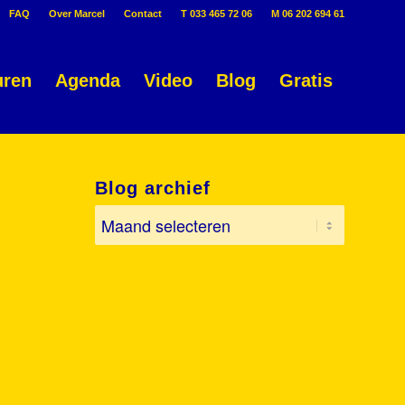
FAQ
Over Marcel
Contact
T 033 465 72 06
M 06 202 694 61
uren
Agenda
Video
Blog
Gratis
Blog archief