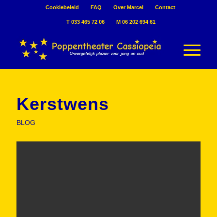
Cookiebeleid
FAQ
Over Marcel
Contact
T 033 465 72 06
M 06 202 694 61
Kerstwens
BLOG