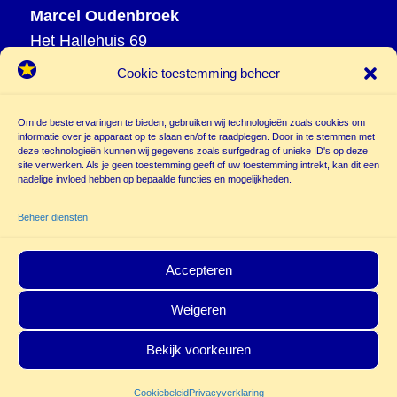
Marcel Oudenbroek
Het Hallehuis 69
3823 VH Amersfoort
Cookie toestemming beheer
T
033 465 72 06
M
06 20 26 94 61
Om de beste ervaringen te bieden, gebruiken wij technologieën zoals cookies om
informatie over je apparaat op te slaan en/of te raadplegen. Door in te stemmen met
info@
deze technologieën kunnen wij gegevens zoals surfgedrag of unieke ID's op deze
poppentheatercassiopeia.nl
site verwerken. Als je geen toestemming geeft of uw toestemming intrekt, kan dit een
nadelige invloed hebben op bepaalde functies en mogelijkheden.
Beheer diensten
Accepteren
Weigeren
© Copyright - Poppentheater Cassiopeia | Deze site is beschermd door
Bekijk voorkeuren
reCAPTCHA and the Google
Privacy Policy
en
Terms of Service
zijn van
Cookiebeleid
Privacyverklaring
toepassing.