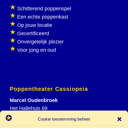
Schitterend poppenspel
Een echte poppenkast
Op jouw locatie
Gecertificeerd
Onvergetelijk plezier
Voor jong en oud
Poppentheater Cassiopeia
Marcel Oudenbroek
Het Hallehuis 69
3823 VH Amersfoort
Cookie toestemming beheer
T
033 465 72 06