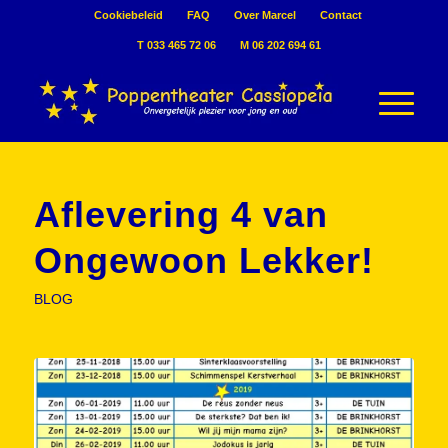
Cookiebeleid
FAQ
Over Marcel
Contact
T 033 465 72 06
M 06 202 694 61
Aflevering 4 van
Ongewoon Lekker!
BLOG